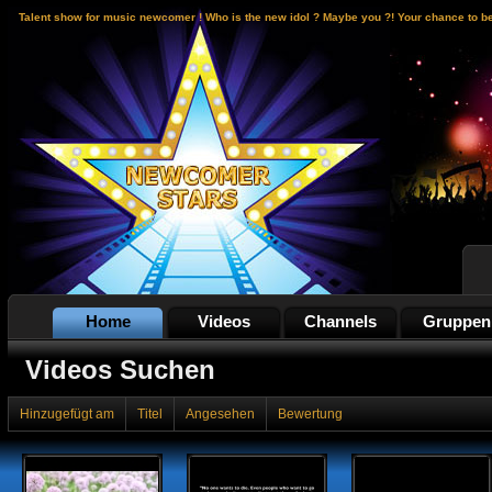
Talent show for music newcomer ! Who is the new idol ? Maybe you ?! Your chance to b
Home
Videos
Channels
Gruppen
Videos Suchen
Hinzugefügt am
Titel
Angesehen
Bewertung