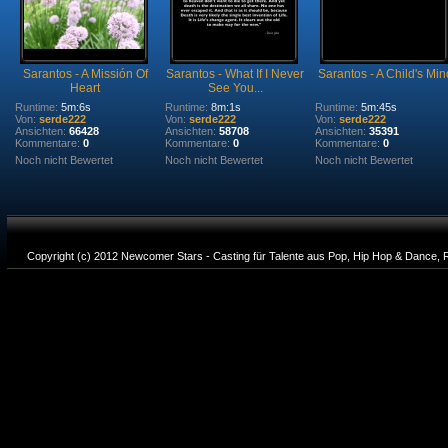
Sarantos - A Missión Of
Sarantos - What If I Never
Sarantos - A Child's Min
Heart
See You...
Runtime:
5m:6s
Runtime:
8m:1s
Runtime:
5m:45s
Von:
serde222
Von:
serde222
Von:
serde222
Ansichten:
66428
Ansichten:
58708
Ansichten:
35391
Kommentare:
0
Kommentare:
0
Kommentare:
0
Noch nicht Bewertet
Noch nicht Bewertet
Noch nicht Bewertet
Copyright (c) 2012 Newcomer Stars - Casting für Talente aus Pop, Hip Hop & Dance, R