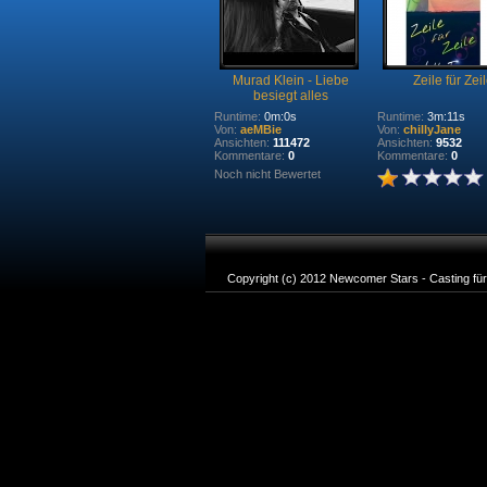
Murad Klein - Liebe
Zeile für Zei
besiegt alles
Runtime:
0m:0s
Runtime:
3m:11s
Von:
aeMBie
Von:
chillyJane
Ansichten:
111472
Ansichten:
9532
Kommentare:
0
Kommentare:
0
Noch nicht Bewertet
Copyright (c) 2012 Newcomer Stars - Casting für