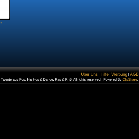
le
Über Uns
Hilfe
Werbung
AGB
|
|
|
 Talente aus Pop, Hip Hop & Dance, Rap & RnB. All rights reserved., Powered By
ClipShare
,