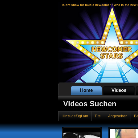
Talent show for music newcomer ! Who is the new 
Home
Videos
Videos Suchen
Hinzugefügt am
Titel
Angesehen
B