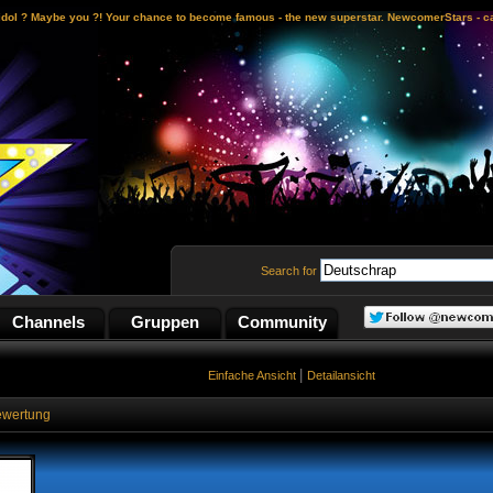
idol ? Maybe you ?! Your chance to become famous - the new superstar. NewcomerStars - ca
Search for
Channels
Gruppen
Community
|
Einfache Ansicht
Detailansicht
ewertung