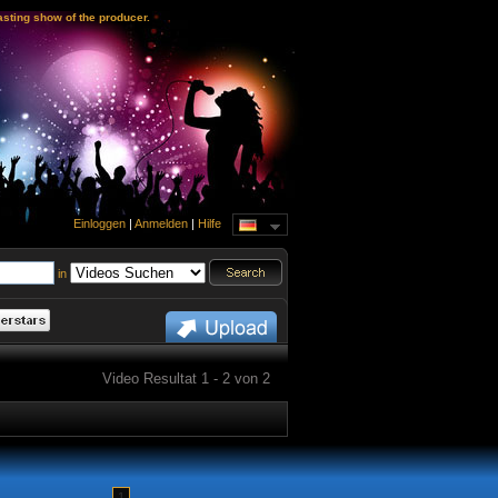
sting show of the producer.
Einloggen
|
Anmelden
|
Hilfe
in
Video Resultat 1 - 2 von 2
1