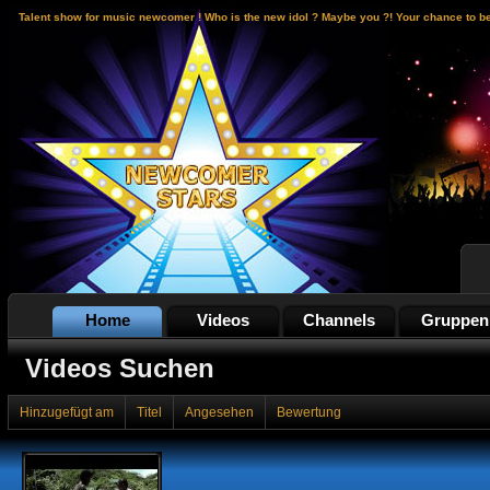
Talent show for music newcomer ! Who is the new idol ? Maybe you ?! Your chance to b
Home
Videos
Channels
Gruppen
Videos Suchen
Hinzugefügt am
Titel
Angesehen
Bewertung