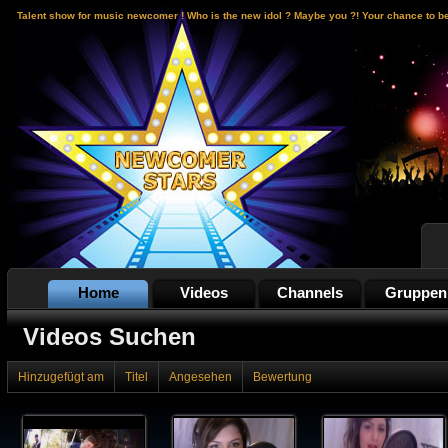
Talent show for music newcomer ! Who is the new idol ? Maybe you ?! Your chance to b
Home
Videos
Channels
Gruppen
Videos Suchen
Hinzugefügt am
Titel
Angesehen
Bewertung