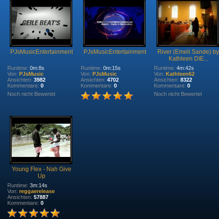
PJsMusicEntertainment
PJsMusicEntertainment
River (Emeli Sande) by
Kathleen DIE...
Runtime:
0m:8s
Runtime:
0m:15s
Runtime:
4m:42s
Von:
PJsMusic
Von:
PJsMusic
Von:
Kathleen62
Ansichten:
3982
Ansichten:
4702
Ansichten:
8322
Kommentare:
0
Kommentare:
0
Kommentare:
0
Noch nicht Bewertet
Noch nicht Bewertet
Young Flex - Nah Give
Up
Runtime:
3m:14s
Von:
reggaerelease
Ansichten:
57887
Kommentare:
0