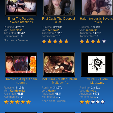
Enter The Paradox -
First Cut Is The Deepest -
Halo - (Acoustic Beyonc
Sweet Intentions
(Cat...
Cover)
Runtime:
4m:12s
Runtime:
3m:43s
Runtime:
1m:49s
Von:
serde222
Von:
senna22
Von:
senna22
Ansichten:
31542
Ansichten:
16251
Ansichten:
14767
Kommentare:
0
Kommentare:
0
Kommentare:
0
Noch nicht Bewertet
Kathleen & Dj auf dem
MADrumTV "Enter Shikari
MONT GO - Am
neuen...
- Meltdown"...
Meer.wmv
Runtime:
3m:33s
Runtime:
3m:27s
Runtime:
2m:31s
Von:
Kathleen62
Von:
Madsn
Von:
MontGo
Ansichten:
6525
Ansichten:
4334
Ansichten:
6472
Kommentare:
0
Kommentare:
0
Kommentare:
0
Noch nicht Bewertet