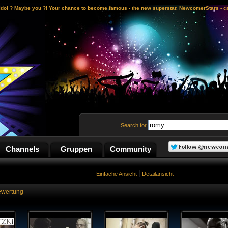
idol ? Maybe you ?! Your chance to become famous - the new superstar. NewcomerStars - ca
Search for
Channels
Gruppen
Community
|
Einfache Ansicht
Detailansicht
ewertung