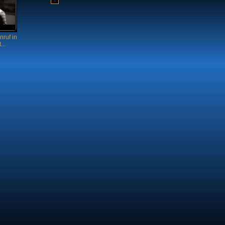
nruf in
..