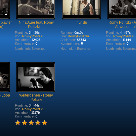
 Xavier
Nina Auer feat. Romy
nur du
Romy Politzki - A
r)
Politzki -...
Abwesenheit.
Runtime:
3m:36s
Runtime:
0m:0s
Runtime:
4m:57s
Von:
RomyPolitzki
Von:
RomyPolitzki
Von:
RomyPolitzki
Ansichten:
12425
Ansichten:
83743
Ansichten:
11144
Kommentare:
0
Kommentare:
0
Kommentare:
0
Noch nicht Bewertet
Noch nicht Bewertet
Noch nicht Bewertet
 (Loop
weitergehen - Romy
Politzki
Runtime:
3m:44s
Von:
RomyPolitzki
Ansichten:
11179
Kommentare:
0