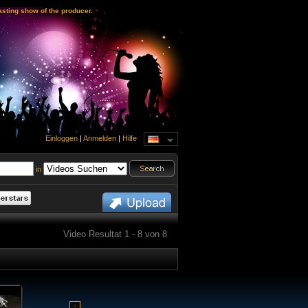
sting show of the producer.
Einloggen
|
Anmelden
|
Hilfe
in
Video Resultat 1 - 8 von 8
1