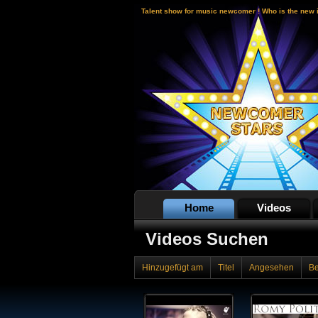
Talent show for music newcomer ! Who is the new 
Home
Videos
Videos Suchen
Hinzugefügt am
Titel
Angesehen
B