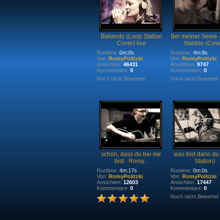
Bailando (Loop Station
Bei meiner Seele -
Cover) live
Naidoo (Cove
Runtime:
0m:0s
Runtime:
4m:8s
Von:
RomyPolitzki
Von:
RomyPolitzki
Ansichten:
46431
Ansichten:
9747
Kommentare:
0
Kommentare:
0
Noch nicht Bewertet
Noch nicht Bewertet
schön, dass du bei mir
was bist dann du
bist - Romy...
Station)
Runtime:
4m:17s
Runtime:
0m:0s
Von:
RomyPolitzki
Von:
RomyPolitzki
Ansichten:
12603
Ansichten:
17447
Kommentare:
0
Kommentare:
0
Noch nicht Bewertet