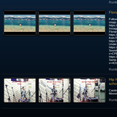
Runti
Flor
Follow
stopp
https:
Instag
Flori
https
from F
https
Under
https
Sound
v=CPB
https
Santa
v=4OUr
Runti
Hip 
scho
Castin
Move
Runti