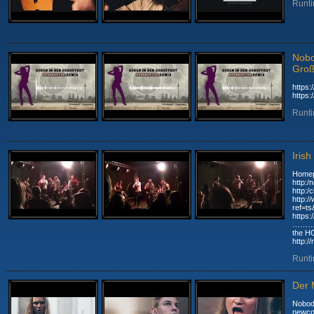
Runti
Nobo
Groß
https:
https
Runti
Iris
Homep
http:/no
http:/c
http:
ref=ts&fr
https
………
the 
http:/
Runti
Der 
Nobod
newco