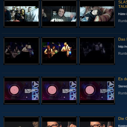
SLA
TAU
Hätte 
Runti
Das 
http:
Runti
Es d
Stereo
Runti
Die 
Kopins