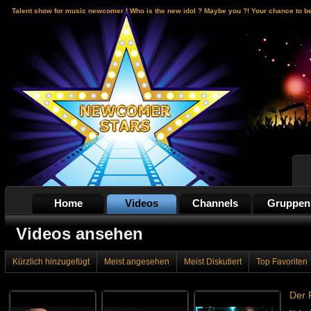
Talent show for music newcomer ! Who is the new idol ? Maybe you ?! Your chance to b
Home
Videos
Channels
Gruppen
Videos ansehen
Kürzlich hinzugefügt
Meist angesehen
Meist Diskutiert
Top Favoriten
Der 