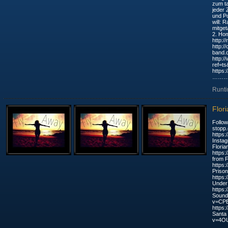
zum ta
jeder 
und Po
will: 
mitgetanz
2. Ho
http://n
http:/
band.de.
http:
ref=ts&fr
https
……
Runti
Flor
Follow
stopp
https:
Instag
Flori
https
from F
https
Prison
https
Under
https
Sound
v=CPB
https
Santa
v=4OUr