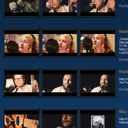
Runti
Nold
„Nolde
(Musik
17.09.2
https
v=pO
Runti
Kopi
http:/no
YouTub
Runti
Max 
http:/
Nobod