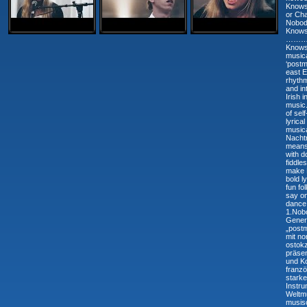
Knows
or Cha
Nobod
Knows
………
Knows 
musica
‘postm
east E
rhythm
and in
Irish 
music.
of sel
lyrical
musica
Nachtm
means 
with d
fiddle
make 
bold l
fun fo
say on
dance!...
1.Nob
Genera
„post
mit n
ostokz
präsen
und K
franzö
starke
Instr
Weltmu
musisc