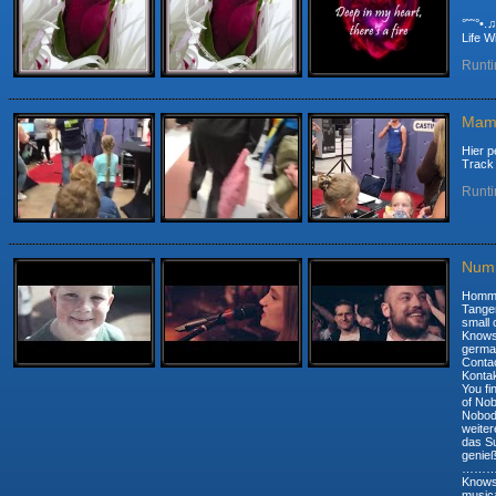
°˜˜°•.
Life W
Runti
Mam
Hier p
Track
Runti
Numm
Homma
Tanger
small 
Knows 
ger
Contac
Kon
You fi
of No
Nobody
weiter
das S
genie
………
Knows 
musica