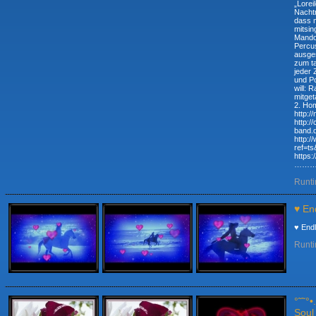
„Lorei
Nachtm
dass 
mitsin
Mandol
Percus
ausge
zum ta
jeder 
und Po
will: 
mitgetanz
2. Ho
http://n
http:/
band.de.
http:
ref=ts&fr
https
……
Runti
♥ En
♥ End
Runti
°˜˜°
Soul