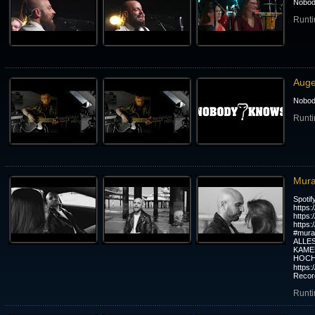
Nobod
Runti
Auge
Nobod
Runti
Mura
Spotif
https:
https:
https:
#mura
ALLES
KAME
HOCH
https
Recor
Runti