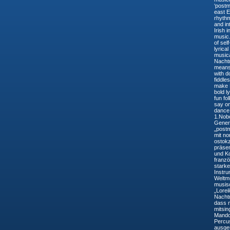
‘postm
east E
rhythm
and in
Irish 
music.
of sel
lyrical
musica
Nachtm
means 
with d
fiddle
make 
bold l
fun fo
say on
dance!...
1.Nob
Genera
„post
mit n
ostokz
präsen
und K
franzö
starke
Instr
Weltmu
musisc
„Lorei
Nachtm
dass 
mitsin
Mandol
Percus
ausge