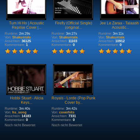
Tum Hi Ho | Acoustic
Firefly (Official Single)
Jee Le Zaraa - Talaash 
Reprise Cover |...
(original...
Acoustic...
Runtime:
2m:29s
Runtime:
3m:27s
Runtime:
3m:11s
Von:
Shakuntala
Von:
Shakuntala
Von:
Shakuntala
Ansichten:
36125
Ansichten:
11103
Ansichten:
10912
Kommentare:
1
Kommentare:
0
Kommentare:
0
Hobbi Stuart - Alicia
Royals - Lorde (Pop Punk
Keys...
Cover by...
Runtime:
3m:40s
Runtime:
3m:42s
Von:
hs_song
Von:
coverhits
Ansichten:
14183
Ansichten:
7331
Kommentare:
0
Kommentare:
0
Noch nicht Bewertet
Noch nicht Bewertet