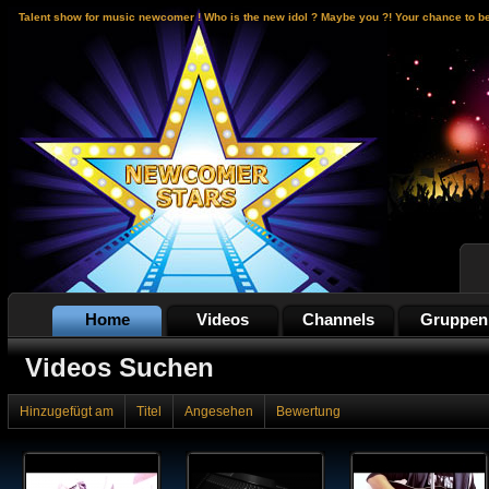
Talent show for music newcomer ! Who is the new idol ? Maybe you ?! Your chance to b
Home
Videos
Channels
Gruppen
Videos Suchen
Hinzugefügt am
Titel
Angesehen
Bewertung